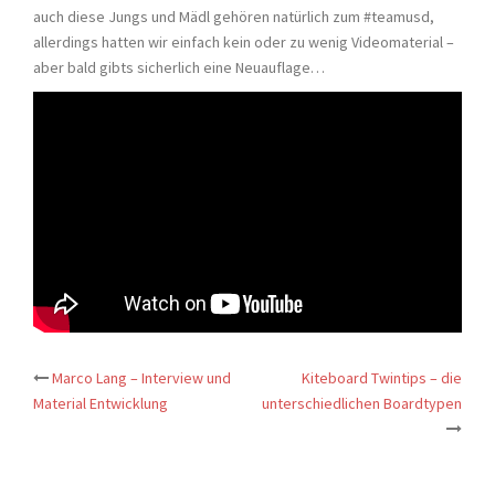
auch diese Jungs und Mädl gehören natürlich zum #teamusd,
allerdings hatten wir einfach kein oder zu wenig Videomaterial –
aber bald gibts sicherlich eine Neuauflage…
Post
Marco Lang – Interview und
Kiteboard Twintips – die
navigation
Material Entwicklung
unterschiedlichen Boardtypen