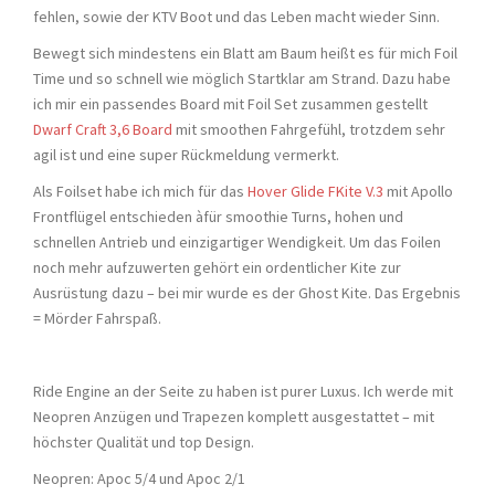
fehlen, sowie der KTV Boot und das Leben macht wieder Sinn.
Bewegt sich mindestens ein Blatt am Baum heißt es für mich Foil
Time und so schnell wie möglich Startklar am Strand. Dazu habe
ich mir ein passendes Board mit Foil Set zusammen gestellt
Dwarf Craft 3,6 Board
mit smoothen Fahrgefühl, trotzdem sehr
agil ist und eine super Rückmeldung vermerkt.
Als Foilset habe ich mich für das
Hover Glide FKite V.3
mit Apollo
Frontflügel entschieden àfür smoothie Turns, hohen und
schnellen Antrieb und einzigartiger Wendigkeit. Um das Foilen
noch mehr aufzuwerten gehört ein ordentlicher Kite zur
Ausrüstung dazu – bei mir wurde es der Ghost Kite. Das Ergebnis
= Mörder Fahrspaß.
Ride Engine an der Seite zu haben ist purer Luxus. Ich werde mit
Neopren Anzügen und Trapezen komplett ausgestattet – mit
höchster Qualität und top Design.
Neopren: Apoc 5/4 und Apoc 2/1