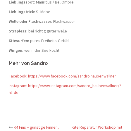
Lieblingsspot:
Mauritius / Bel Ombre
Lieblingstrick:
S- Mobe
Welle oder Flachwasser:
Flachwasser
Strapless:
bei richtig guter Welle
Kitesurfen:
pures Freiheits-Gefühl
Wingen:
wenn der See kocht
Mehr von Sandro
Facebook: https://www.facebook.com/sandro.haubenwallner
Instagram: https://www.instagram.com/sandro_haubenwallner/?
hl=de
Post
K4 Fins – günstige Finnen,
Kite Reparatur Workshop mit