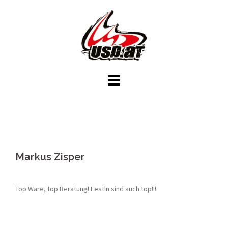
Skip
to
content
Markus Zisper
Top Ware, top Beratung! Festln sind auch top!!!