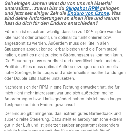
Seit einigen Jahren wirst du von uns mit Material
unterstützt… zuerst bist du
Slingshot RPM
geflogen
und jetzt seit einiger Zeit die
Enduro von Ozone
. Was
sind deine Anforderungen an einen Kite und warum
hast du dich für den Enduro entschieden?
Für mich ist es extrem wichtig, dass ich zu 100% spüre was der
Kite macht oder braucht, um optimal zu funktionieren bzw.
angeströmt zu werden. Außerdem muss der Kite in allen
Situationen absolut kontrollierbar bleiben und die Form stabil
halten, damit es nicht zu einem Strömungsabriss kommen kann.
Die Steuerung muss sehr direkt und unverfälscht sein und das
Profil des Kites muss optimal Auftrieb erzeugen um einerseits
hohe Sprünge, fette Loops und andererseits smoothe Landungen
oder Double-Lifts sauber umzusetzen.
Nachdem sich der RPM in eine Richtung entwickelt hat, die für
mich nicht mehr interessant war und sich außerdem meine
Anforderungen bzw. Limits geändert haben, bin ich nach langer
Testphase auf den Enduro gewechselt.
Der Enduro gibt mir genau das: extrem gutes Barfeedback und
super direkte Steuerung. Dazu steht er aerodynamische extrem
gut in der Luft und ist jederzeit sauber angeströmt (besonders
wichtig beim loopen damit der Kite einen ordentlich fängt).