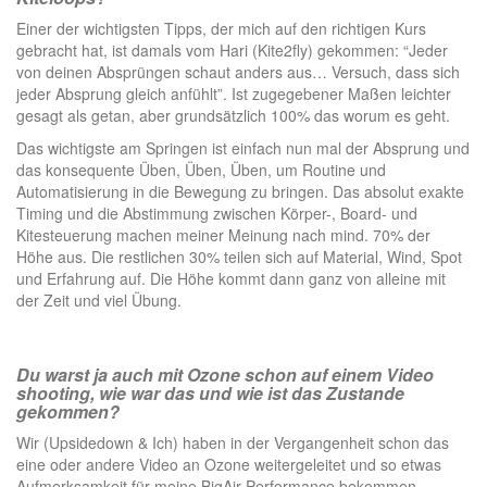
Einer der wichtigsten Tipps, der mich auf den richtigen Kurs
gebracht hat, ist damals vom Hari (Kite2fly) gekommen: “Jeder
von deinen Absprüngen schaut anders aus… Versuch, dass sich
jeder Absprung gleich anfühlt”. Ist zugegebener Maßen leichter
gesagt als getan, aber grundsätzlich 100% das worum es geht.
Das wichtigste am Springen ist einfach nun mal der Absprung und
das konsequente Üben, Üben, Üben, um Routine und
Automatisierung in die Bewegung zu bringen. Das absolut exakte
Timing und die Abstimmung zwischen Körper-, Board- und
Kitesteuerung machen meiner Meinung nach mind. 70% der
Höhe aus. Die restlichen 30% teilen sich auf Material, Wind, Spot
und Erfahrung auf. Die Höhe kommt dann ganz von alleine mit
der Zeit und viel Übung.
Du warst ja auch mit Ozone schon auf einem Video
shooting, wie war das und wie ist das Zustande
gekommen?
Wir (Upsidedown & Ich) haben in der Vergangenheit schon das
eine oder andere Video an Ozone weitergeleitet und so etwas
Aufmerksamkeit für meine BigAir-Performance bekommen.