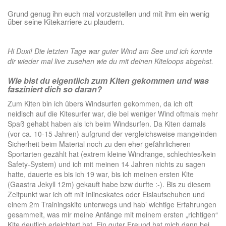
Grund genug ihn euch mal vorzustellen und mit ihm ein wenig
über seine Kitekarriere zu plaudern.
Hi Duxi! Die letzten Tage war guter Wind am See und ich konnte
dir wieder mal live zusehen wie du mit deinen Kiteloops abgehst.
Wie bist du eigentlich zum Kiten gekommen und was
fasziniert dich so daran?
Zum Kiten bin ich übers Windsurfen gekommen, da ich oft
neidisch auf die Kitesurfer war, die bei weniger Wind oftmals mehr
Spaß gehabt haben als ich beim Windsurfen. Da Kiten damals
(vor ca. 10-15 Jahren) aufgrund der vergleichsweise mangelnden
Sicherheit beim Material noch zu den eher gefährlicheren
Sportarten gezählt hat (extrem kleine Windrange, schlechtes/kein
Safety-System) und ich mit meinen 14 Jahren nichts zu sagen
hatte, dauerte es bis ich 19 war, bis ich meinen ersten Kite
(Gaastra Jekyll 12m) gekauft habe bzw durfte :-). Bis zu diesem
Zeitpunkt war ich oft mit Inlineskates oder Eislaufschuhen und
einem 2m Trainingskite unterwegs und hab’ wichtige Erfahrungen
gesammelt, was mir meine Anfänge mit meinem ersten „richtigen“
Kite deutlich erleichtert hat. Ein guter Freund hat mich dann bei