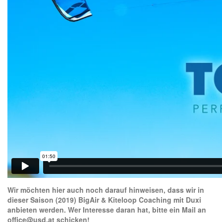
Wir möchten hier auch noch darauf hinweisen, dass wir in
dieser Saison (2019) BigAir & Kiteloop Coaching mit Duxi
anbieten werden. Wer Interesse daran hat, bitte ein Mail an
office@usd.at schicken!