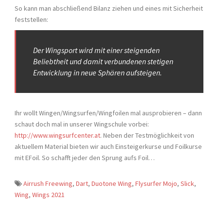
So kann man abschließend Bilanz ziehen und eines mit Sicherheit
feststellen:
Der Wingsport wird mit einer steigenden
Beliebtheit und damit verbundenen stetigen
Entwicklung in neue Sphären aufsteigen.
Ihr wollt Wingen/Wingsurfen/Wingfoilen mal ausprobieren – dann
schaut doch mal in unserer Wingschule vorbei:
http://www.wingsurfcenter.at
. Neben der Testmöglichkeit von
aktuellem Material bieten wir auch Einsteigerkurse und Foilkurse
mit EFoil. So schafft jeder den Sprung aufs Foil…
Airrush Freewing
,
Dart
,
Duotone Wing
,
Flysurfer Mojo
,
Slick
,
Wing
,
Wings 2021