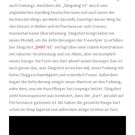
auch Foilwings. Nachdem der „Slingwing V2“ durch sein
unglaubliches Handling bestechen kann und auch einen der
leichtesten Wings am Markt darstellt, benötigt dieser Wing für
den Einsatz in Wellen und im Flachwasser zum Cruisen,
momentan keine Überarbeitung. Slingshot bringt lieber ein
neues Modell, um die Anforderungen der Freestyler zu erfüllen.
Der Slingshot „
DART V1
“ verfügt über eine stabile Konstruktion
mit robuster Verarbeitung und vor Allem, über ein komplett
neues Design. Die Form des Dart ähnelt einem Düsenjet. Das ist
auch genau das, was Slingshot erreichen will, einen Foilwing mit
hoher Fluggeschwindigkeit und ordentlich Power. Außerdem
liegen die Anforderung einiger neuer Manöver an den Foilwing,
nahe dem, was ein Kunstflieger bei Loopings leistet. Slingshot
zieht Konsequenzen was bedeutet, dass der „Dart“ absolut auf
Performance getrimmt ist. Wir haben die gesamte Range Dart
schon im Shop lagernd und außerdem einige Größen im Test.