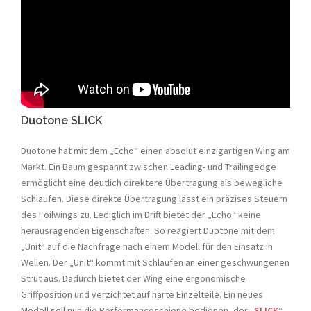
Duotone SLICK
Duotone hat mit dem „Echo“ einen absolut einzigartigen Wing am
Markt. Ein Baum gespannt zwischen Leading- und Trailingedge
ermöglicht eine deutlich direktere Übertragung als bewegliche
Schlaufen. Diese direkte Übertragung lässt ein präzises Steuern
des Foilwings zu. Lediglich im Drift bietet der „Echo“ keine
herausragenden Eigenschaften. So reagiert Duotone mit dem
„Unit“ auf die Nachfrage nach einem Modell für den Einsatz in
Wellen. Der „Unit“ kommt mit Schlaufen an einer geschwungenen
Strut aus. Dadurch bietet der Wing eine ergonomische
Griffposition und verzichtet auf harte Einzelteile. Ein neues
Modell soll nun die Performanceschiene bedienen, der „
SLICK
“.