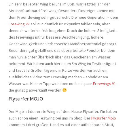
Ein sehr beliebter Wing bei uns im USD, war letztes jahr der
Airrush/Starboard Freewing. Besonders Einsteiger kamen mit
dem Freeridewing sehr gut zurecht. Die neue Generation – dem
Freewing V2
soll nun deutlich Druckpunktstabiler sein, aber
dennoch weiterhin früh losgehen. Druch die höhere Steifigkeit
des Freewings ist für bessere Beschleunigung, höhere
Geschwindigkeit und verbessertes Manöberpotential gesorgt.
Besonders gut gefällt uns das überarbeitete Fenster bei dem
man nun leichter Überblick über das Geschehen am Wasser
bekommt. Wir haben auch hier einen 5m Wing im Testkontigent
und fast alle Größen lagernd in Kürze werden wir auch ein
ausführliches Video zum Freewing machen – sobald er am
Wasser war. Kleiner Tipp wir haben noch ein paar
Freewings V1
die günstig abverkauft werden
Flysurfer MOJO
Der Mojo ist der erste Wing auf dem Hause Flysurfer. Wir haben
auch schon einen Testwing bei uns im Shop. Der
Flysurfer Mojo
kommt mit drei großen Handles auf einer aufblasbaren Strut,