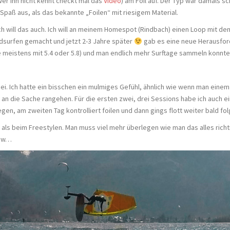
wer ihn nicht kennt checkt mal das
Video
) am Foil auf. Der Typ war damals 
 Spaß aus, als das bekannte „Foilen“ mit riesigem Material.
ch will das auch. Ich will an meinem Homespot (Rindbach) einen Loop mit dem
dsurfen gemacht und jetzt 2-3 Jahre später
gab es eine neue Herausforde
le meistens mit 5.4 oder 5.8) und man endlich mehr Surftage sammeln konnte
. Ich hatte ein bisschen ein mulmiges Gefühl, ähnlich wie wenn man einem 
 an die Sache rangehen. Für die ersten zwei, drei Sessions habe ich auch 
gen, am zweiten Tag kontrolliert foilen und dann gings flott weiter bald fol
s beim Freestylen. Man muss viel mehr überlegen wie man das alles richtig
usw…