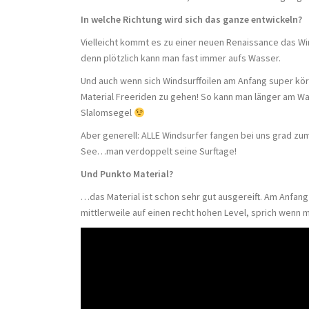
In welche Richtung wird sich das ganze entwickeln?
Vielleicht kommt es zu einer neuen Renaissance das Wi
denn plötzlich kann man fast immer aufs Wasser.
Und auch wenn sich Windsurffoilen am Anfang super körp
Material Freeriden zu gehen! So kann man länger am Was
Slalomsegel
Aber generell: ALLE Windsurfer fangen bei uns grad z
See…man verdoppelt seine Surftage!
Und Punkto Material?
…das Material ist schon sehr gut ausgereift. Am Anfan
mittlerweile auf einen recht hohen Level, sprich wenn m