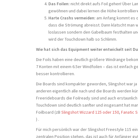
Das Foilen:
nicht direkt aufs Foil gehen! Über La
gewöhnen und dabei lernen die Höhe kontrollier
Harte Crashs vermeiden:
am Anfang kommt es oft
dass die Strömung abreisst. Dann klatscht man wi
loslassen sondern den Gabelbaum festhalten und
wird der Touchdown halb so Schlimm.
Wie hat sich das Equipment weiter entwickelt seit Du
Die Foils haben eine deutlich größere Windrange bek
7 Konten mit einem 6.5er Windfoilen – das ist einfach g
besser kontrollieren.
Die Boards sind kompakter geworden, Slingshot war ja s
anderen eigentlich alle nach und die Boards werden kür
Freerideboards die Foilready sind und auch erstaunlich gu
Touchdown sind deutlich sanfter und insgesamt hat man 
Foilboard (zB
Slingshot Wizzard 125 oder 150
,
Fanatic S
) .
Für mich persönlich war der Slingshot Freestyle 115 
zentralen Position stehen, das ist auch für Anfänger gut