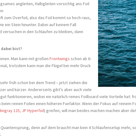
ngsames angleiten, Halbgleiten vorsichtig ans Foil
en
 zum Overfoil, also das Foil kommt so hoch raus,
e ein Stein hinunter. Dabei auf keinem Fall
 versuchen in den Schlaufen zu bleiben, dann
 dabei bist?
ommen. Man kann mit großen
Frontwings
schon ab 6-
enial, trotzdem kann man die Flügel bei mehr Druck
ehr früh schon bei dem Trend – jetzt ziehen die
zer und kürzer. Andererseits gibt’s aber auch viele
t funktionieren, wobei ein natürlich reines Foilboard viele Vorteile hat: frü
beim reinen Foilen einen höheren Funfaktor. Wenn der Fokus auf reinem Foil
tingray 125,
JP Hyperfoil
) greifen, will man beides machen machen aber def
ein Quantensprung, denn auf dem braucht man kein 4 Schlaufensetup mehr, 
.