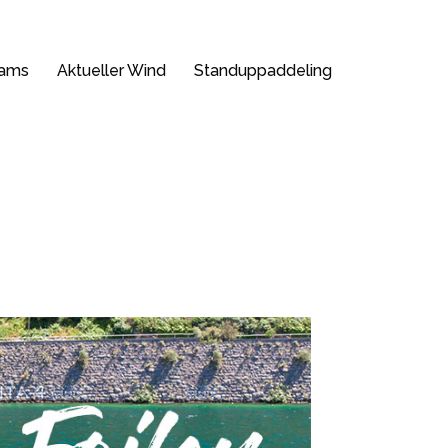
ams
Aktueller Wind
Standuppaddeling