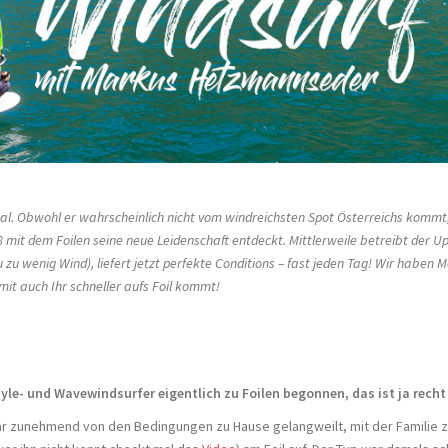
. Obwohl er wahrscheinlich nicht vom windreichsten Spot Österreichs kommt, 
8 mit dem Foilen seine neue Leidenschaft entdeckt. Mittlerweile betreibt der
u wenig Wind), liefert jetzt perfekte Conditions – fast jeden Tag! Wir haben
it auch Ihr schneller aufs Foil kommt!
yle- und Wavewindsurfer eigentlich zu Foilen begonnen, das ist ja recht
war zunehmend von den Bedingungen zu Hause gelangweilt, mit der Familie zu