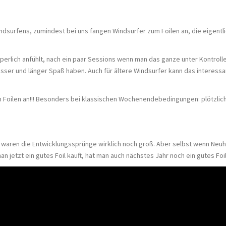
ndsurfens, zumindest bei uns fangen Windsurfer zum Foilen an, die eigent
erlich anfühlt, nach ein paar Sessions wenn man das ganze unter Kontrolle 
ser und länger Spaß haben. Auch für ältere Windsurfer kann das interessan
um Foilen an!!! Besonders bei klassischen Wochenendebedingungen: plötzli
g waren die Entwicklungssprünge wirklich noch groß. Aber selbst wenn Neuh
an jetzt ein gutes Foil kauft, hat man auch nächstes Jahr noch ein gutes Foi