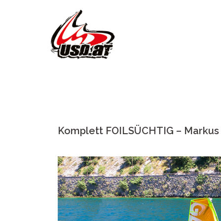
Skip
to
content
Komplett FOILSÜCHTIG – Marku