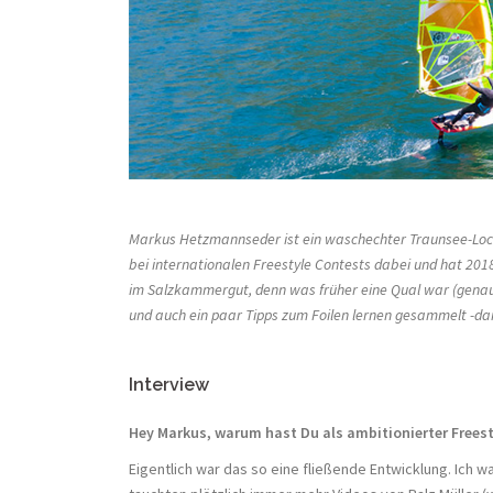
Markus Hetzmannseder ist ein waschechter Traunsee-Local
bei internationalen Freestyle Contests dabei und hat 201
im Salzkammergut, denn was früher eine Qual war (genau z
und auch ein paar Tipps zum Foilen lernen gesammelt -dam
Interview
Hey Markus,
warum hast Du als ambitionierter Freest
Eigentlich war das so eine fließende Entwicklung. Ich 