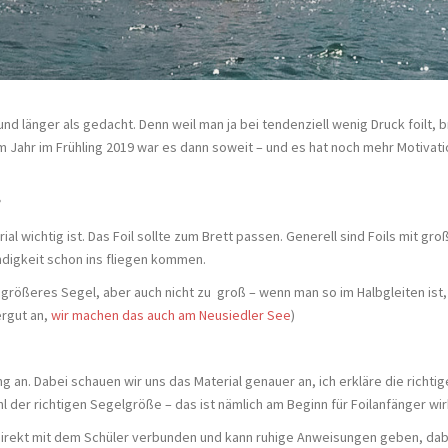
d länger als gedacht. Denn weil man ja bei tendenziell wenig Druck foilt,
m Jahr im Frühling 2019 war es dann soweit – und es hat noch mehr Motiva
?
 wichtig ist. Das Foil sollte zum Brett passen. Generell sind Foils mit gr
ndigkeit schon ins fliegen kommen.
größeres Segel, aber auch nicht zu groß – wenn man so im Halbgleiten ist,
ergut an,
wir machen das auch am Neusiedler See
)
g an. Dabei schauen wir uns das Material genauer an, ich erkläre die richtig
 der richtigen Segelgröße – das ist nämlich am Beginn für Foilanfänger wi
h direkt mit dem Schüler verbunden und kann ruhige Anweisungen geben, da