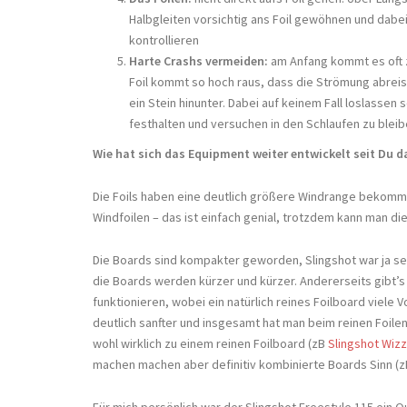
Halbgleiten vorsichtig ans Foil gewöhnen und dabe
kontrollieren
Harte Crashs vermeiden:
am Anfang kommt es oft z
Foil kommt so hoch raus, dass die Strömung abreis
ein Stein hinunter. Dabei auf keinem Fall loslasse
festhalten und versuchen in den Schlaufen zu blei
Wie hat sich das Equipment weiter entwickelt seit Du d
Die Foils haben eine deutlich größere Windrange bekom
Windfoilen – das ist einfach genial, trotzdem kann man die
Die Boards sind kompakter geworden, Slingshot war ja seh
die Boards werden kürzer und kürzer. Andererseits gibt’s 
funktionieren, wobei ein natürlich reines Foilboard viele Vo
deutlich sanfter und insgesamt hat man beim reinen Foilen
wohl wirklich zu einem reinen Foilboard (zB
Slingshot Wiz
machen machen aber definitiv kombinierte Boards Sinn (
Für mich persönlich war der Slingshot Freestyle 115 ein