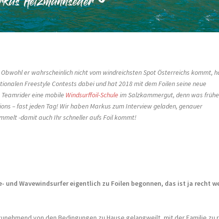
Obwohl er wahrscheinlich nicht vom windreichsten Spot Österreichs kommt, h
ationalen Freestyle Contests dabei und hat 2018 mit dem Foilen seine neue
n Teamrider eine mobile
Windsurffoil-Schule
im Salzkammergut, denn was frühe
itions – fast jeden Tag! Wir haben Markus zum Interview geladen, genauer
mmelt -damit auch Ihr schneller aufs Foil kommt!
- und Wavewindsurfer eigentlich zu Foilen begonnen, das ist ja recht w
r zunehmend von den Bedingungen zu Hause gelangweilt, mit der Familie zu 