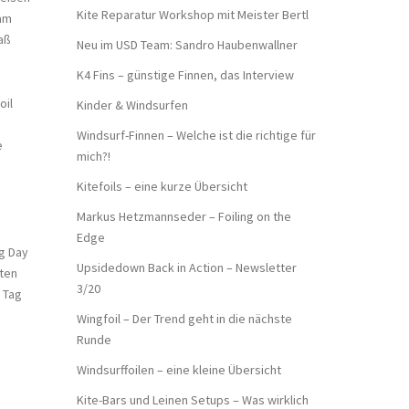
Kite Reparatur Workshop mit Meister Bertl
 am
aß
Neu im USD Team: Sandro Haubenwallner
K4 Fins – günstige Finnen, das Interview
oil
Kinder & Windsurfen
Windsurf-Finnen – Welche ist die richtige für
e
mich?!
Kitefoils – eine kurze Übersicht
Markus Hetzmannseder – Foiling on the
Edge
ig Day
Upsidedown Back in Action – Newsletter
sten
3/20
 Tag
Wingfoil – Der Trend geht in die nächste
Runde
Windsurffoilen – eine kleine Übersicht
Kite-Bars und Leinen Setups – Was wirklich