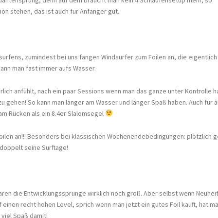
on stehen, das ist auch für Anfänger gut.
urfens, zumindest bei uns fangen Windsurfer zum Foilen an, die eigentlich 
kann man fast immer aufs Wasser.
ich anfühlt, nach ein paar Sessions wenn man das ganze unter Kontrolle ha
 zu gehen! So kann man länger am Wasser und länger Spaß haben. Auch für ä
am Rücken als ein 8.4er Slalomsegel
Foilen an!!! Besonders bei klassischen Wochenendebedingungen: plötzlich g
oppelt seine Surftage!
waren die Entwicklungssprünge wirklich noch groß. Aber selbst wenn Neuhei
 einen recht hohen Level, sprich wenn man jetzt ein gutes Foil kauft, hat m
 viel Spaß damit!