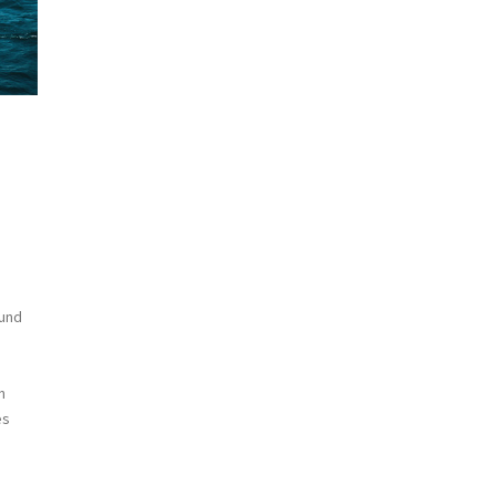
 und
n
es