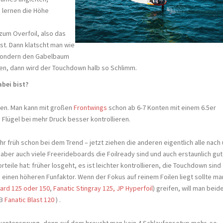
i lernen die Höhe
um Overfoil, also das
st. Dann klatscht man wie
n sondern den Gabelbaum
ben, dann wird der Touchdown halb so Schlimm.
abei bist?
men. Man kann mit großen
Frontwings
schon ab 6-7 Konten mit einem 6.5er
 Flügel bei mehr Druck besser kontrollieren.
r früh schon bei dem Trend – jetzt ziehen die anderen eigentlich alle nach
aber auch viele Freerideboards die Foilready sind und auch erstaunlich gut
rteile hat: früher losgeht, es ist leichter kontrollieren, die Touchdown sind
 einen höheren Funfaktor. Wenn der Fokus auf reinem Foilen liegt sollte ma
zard 125 oder 150
,
Fanatic Stingray 125,
JP Hyperfoil
) greifen, will man beid
zB
Fanatic Blast 120
) .
 Quantensprung, denn auf dem braucht man kein 4 Schlaufensetup mehr, so