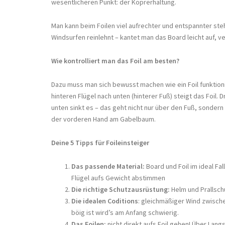
wesentlicheren Punkt: der Köprerhaltung.
Man kann beim Foilen viel aufrechter und entspannter st
Windsurfen reinlehnt – kantet man das Board leicht auf, ver
Wie kontrolliert man das Foil am besten?
Dazu muss man sich bewusst machen wie ein Foil funktion
hinteren Flügel nach unten (hinterer Fuß) steigt das Foil.
unten sinkt es – das geht nicht nur über den Fuß, sonder
der vorderen Hand am Gabelbaum.
Deine 5 Tipps für Foileinsteiger
Das passende Material:
Board und Foil im ideal Fal
Flügel aufs Gewicht abstimmen
Die richtige Schutzausrüstung:
Helm und Prallsc
Die idealen Coditions
: gleichmäßiger Wind zwisch
böig ist wird’s am Anfang schwierig.
Das Foilen:
nicht direkt aufs Foil gehen! Über Lang