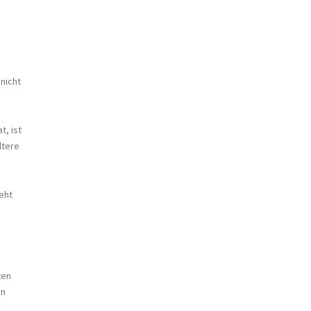
nicht
t, ist
ltere
eht
ten
an