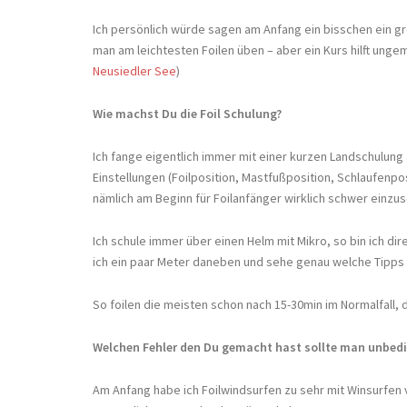
Ich persönlich würde sagen am Anfang ein bisschen ein gr
man am leichtesten Foilen üben – aber ein Kurs hilft ung
Neusiedler See
)
Wie machst Du die Foil Schulung?
Ich fange eigentlich immer mit einer kurzen Landschulung a
Einstellungen (Foilposition, Mastfußposition, Schlaufenpo
nämlich am Beginn für Foilanfänger wirklich schwer einzu
Ich schule immer über einen Helm mit Mikro, so bin ich d
ich ein paar Meter daneben und sehe genau welche Tipps i
So foilen die meisten schon nach 15-30min im Normalfall, d
Welchen Fehler den Du gemacht hast sollte man unbed
Am Anfang habe ich Foilwindsurfen zu sehr mit Winsurfen 