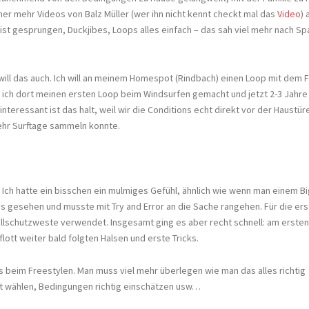
mmer mehr Videos von Balz Müller (wer ihn nicht kennt checkt mal das
Video
)
ist gesprungen, Duckjibes, Loops alles einfach – das sah viel mehr nach Sp
will das auch. Ich will an meinem Homespot (Rindbach) einen Loop mit dem F
b ich dort meinen ersten Loop beim Windsurfen gemacht und jetzt 2-3 Jahre
eressant ist das halt, weil wir die Conditions echt direkt vor der Haustür
mehr Surftage sammeln konnte.
Ich hatte ein bisschen ein mulmiges Gefühl, ähnlich wie wenn man einem B
os gesehen und musste mit Try and Error an die Sache rangehen. Für die er
allschutzweste verwendet. Insgesamt ging es aber recht schnell: am ersten
flott weiter bald folgten Halsen und erste Tricks.
beim Freestylen. Man muss viel mehr überlegen wie man das alles richtig
pot wählen, Bedingungen richtig einschätzen usw…