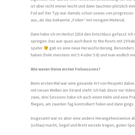
ist aber nicht immer leicht und dann tauchten plötzlich i
Foil auf. Der Typ war damals schon sowas von progressiv: 
aus, als das bekannte „Foilen“ mit riesigem Material.
Dann habe ich im Herbst 2018 den Entschluss gefasst: Ich 
springen. Das war quasi auch Back to the Roots mit 19 ha
später
gab es eine neue Herausforderung. Besonders int
haben (foile meistens mit 5.4 oder 5.8) und man endlich 
Wie waren Deine ersten Foilsessions?
Beim ersten Mal war eine gesunde Art von Respekt dabei. 
mit riesen Wellen am Strand steht. Ich hab davor nur Vide
zwei, drei Sessions habe ich auch einen Helm und eine Pr
fliegen, am zweiten Tag kontrolliert foilen und dann gings 
Insgesamt war es aber eine andere Herangehensweise als 
(schlau) macht, Segel und Brett einzeln tragen, guten S