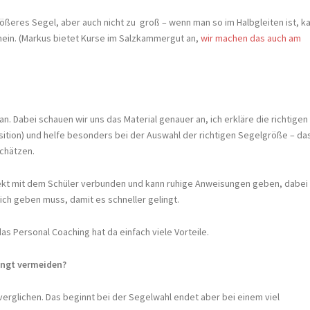
ößeres Segel, aber auch nicht zu groß – wenn man so im Halbgleiten ist, k
emein. (Markus bietet Kurse im Salzkammergut an,
wir machen das auch am
n. Dabei schauen wir uns das Material genauer an, ich erkläre die richtigen
sition) und helfe besonders bei der Auswahl der richtigen Segelgröße – das
schätzen.
irekt mit dem Schüler verbunden und kann ruhige Anweisungen geben, dabei
ch geben muss, damit es schneller gelingt.
as Personal Coaching hat da einfach viele Vorteile.
ingt vermeiden?
verglichen. Das beginnt bei der Segelwahl endet aber bei einem viel