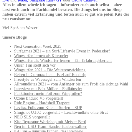
Evo
und
Rebel,
Slingshot Rally GT
oder
Ozone Catalyst
.
Alles in allem würde ich sagen – informiert euch auch selbst – aber
lasst euch auch im Fachhandel beraten. Die Jungs bei uns im Shop
haben extrem viel Erfahrung und testen auch so gut wie jeden Kite der
neu rauskommt.
Viel Spaß am Wasser!
unsere Blogs
Next Generation Week 2025
Surfgames 2021 – ein Surf/Lifestyle Event in Podersdorf
Wingsurfen lernen als Kitesurfer
Wingsurfen als Windsurfer lernen – Ein Erfahrungsbericht
Unser Tim stellt sich vor
Wingsurfen 2021 – Die Weiterentwicklung
Reisen in Coronazeiten – Bazi auf Roadtrip
Freestyle vs Wavesegel zum Windsurfen
Allroundkites 2021 – vom Anfänger bis zum Profi die richtige Wahl
Interview mit Balz Müller – Foilkünstler
Funktioniert mein Foil zum Wingfoilen?
Ozone Enduro V3 vorgestellt
Ride Engine – Hardshell Trapeze
Levitaz Foils zum Kiten – Surfen – SUP
Slingshot U.F.O vorgestellt – Leichtwindkite ohne Strut
NEO SLS vorgestellt
Kite Reparatur Workshop mit Meister Bertl
Neu im USD Team: Sandro Haubenwallner
K4 Fins – günstige Finnen, das Interview