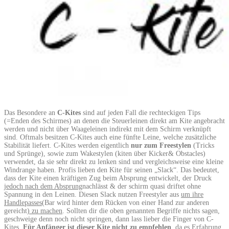
Das Besondere an
C-Kites
sind auf jeden Fall die rechteckigen Tips
(=Enden des Schirmes) an denen die Steuerleinen direkt am Kite angebracht
werden und nicht über Waageleinen indirekt mit dem Schirm verknüpft
sind. Oftmals besitzen C-Kites auch eine fünfte Leine, welche zusätzliche
Stabilität liefert. C-Kites werden eigentlich
nur zum Freestylen
(Tricks
und Sprünge), sowie zum Wakestylen (kiten über Kicker& Obstacles)
verwendet, da sie sehr direkt zu lenken sind und vergleichsweise eine kleine
Windrange haben. Profis lieben den Kite für seinen „Slack“. Das bedeutet,
dass der Kite einen kräftigen Zug beim Absprung entwickelt, der Druck
jedoch nach dem Absprung
nachlässt & der schirm quasi driftet ohne
Spannung in den Leinen. Diesen Slack nutzen Freestyler aus
um ihre
Handlepasses
(Bar wird hinter dem Rücken von einer Hand zur anderen
gereicht
) zu machen
. Sollten dir die oben genannten Begriffe nichts sagen,
geschweige denn noch nicht springen, dann lass lieber die Finger von C-
Kites.
Für Anfänger ist dieser Kite nicht zu empfehlen
, da es Erfahrung