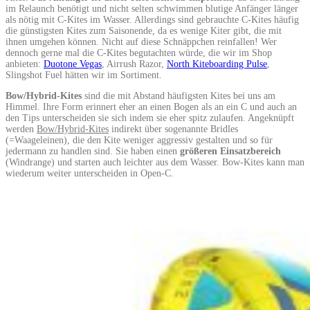
im Relaunch benötigt und nicht selten schwimmen blutige Anfänger länger
als nötig mit C-Kites im Wasser. Allerdings sind gebrauchte C-Kites häufig
die günstigsten Kites zum Saisonende, da es wenige Kiter gibt, die mit
ihnen umgehen können. Nicht auf diese Schnäppchen reinfallen! Wer
dennoch gerne mal die C-Kites begutachten würde, die wir im Shop
anbieten:
Duotone Vegas
, Airrush Razor,
North Kiteboarding Pulse
,
Slingshot Fuel hätten wir im Sortiment.
Bow/Hybrid-Kites
sind die mit Abstand häufigsten Kites bei uns am
Himmel. Ihre Form erinnert eher an einen Bogen als an ein C und auch an
den Tips unterscheiden sie sich indem sie eher spitz zulaufen. Angeknüpft
werden
Bow/Hybrid-Kites
indirekt über sogenannte Bridles
(=Waageleinen), die den Kite weniger aggressiv gestalten und so für
jedermann zu handlen sind. Sie haben einen
größeren Einsatzbereich
(Windrange) und starten auch leichter aus dem Wasser. Bow-Kites kann man
wiederum weiter unterscheiden in Open-C.