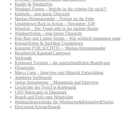
Kinder & Windsurfen
Windsurf-Finnen – Welche ist die richtige für mich?!
Kitefoils – eine kurze Übersicht
Markus Hetzmannseder – Foiling on the Edge
Upsidedown Back in Action – Newsletter 3/20
Wingfoil – Der Trend geht in die nächste Runde
Windsurffoilen – eine kleine Übersicht
Kite-Bars und Leinen Setups – Was wirklich zusammen passt
Kitesurffoilen & Surfshop Upsidedown
Komplett FOILSÜCHTIG – Markus Hetzmannseder
Reisebericht Kapstadt/Capetown
Vorfreude
Kiteboard Twintips – die unterschiedlichen Boardtypen
#Teamrider
Marco Lang – Interview und Material Entwicklung
Appletree Surfboards
Stefan Spiessberger – Momentum und Interview
Geschichte des TwinTip Kiteboards
USD Wavecamp in Dänemark
Boards und Foils zum Wingfoilen
Weihnachtsgeschenke für Windsurfer&Kitesurfer&Surfer
Directional Kitesurfboards