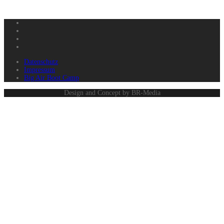
Fb
Instagram
Youtube
Vimeo
Datenschutz
Impressum
Big Air Boot Camp
Design and Concept by BR-Media