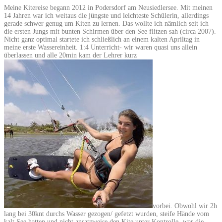
Meine Kitereise begann 2012 in Podersdorf am Neusiedlersee. Mit meinen
14 Jahren war ich weitaus die jüngste und leichteste Schülerin, allerdings
gerade schwer genug um Kiten zu lernen. Das wollte ich nämlich seit ich
die ersten Jungs mit bunten Schirmen über den See flitzen sah (circa 2007).
Nicht ganz optimal startete ich schließlich an einem kalten Apriltag in
meine erste Wassereinheit. 1:4 Unterricht- wir waren quasi uns allein
überlassen und alle 20min kam der Lehrer kurz
vorbei. Obwohl wir 2h
lang bei 30knt durchs Wasser gezogen/ gefetzt wurden, steife Hände vom
kalt See hatten und nicht ansatzweise den Kite unter Kontrolle- war die