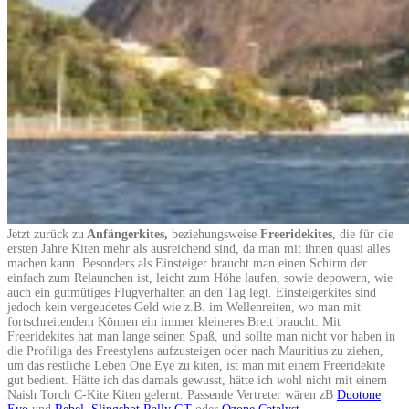
Jetzt zurück zu
Anfängerkites,
beziehungsweise
Freeridekites
, die für die
ersten Jahre Kiten mehr als ausreichend sind, da man mit ihnen quasi alles
machen kann. Besonders als Einsteiger braucht man einen Schirm der
einfach zum Relaunchen ist, leicht zum Höhe laufen, sowie depowern, wie
auch ein gutmütiges Flugverhalten an den Tag legt. Einsteigerkites sind
jedoch kein vergeudetes Geld wie z.B. im Wellenreiten, wo man mit
fortschreitendem Können ein immer kleineres Brett braucht. Mit
Freeridekites hat man lange seinen Spaß, und sollte man nicht vor haben in
die Profiliga des Freestylens aufzusteigen oder nach Mauritius zu ziehen,
um das restliche Leben One Eye zu kiten, ist man mit einem Freeridekite
gut bedient. Hätte ich das damals gewusst, hätte ich wohl nicht mit einem
Naish Torch C-Kite Kiten gelernt. Passende Vertreter wären zB
Duotone