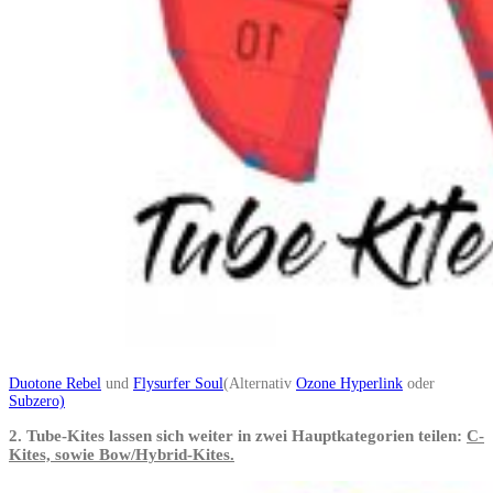
Duotone Rebel
und
Flysurfer Soul
(Alternativ
Ozone Hyperlink
oder
Subzero)
2. Tube-Kites lassen sich weiter in zwei Hauptkategorien teilen:
C-
Kites, sowie Bow/Hybrid-Kites.