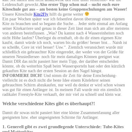
Leidenschaft geweckt.
Also erster Tipp schon mal – sucht euch eure
Kiteschule gut aus – am besten keine Gruppenschulungen am Wasser!
Unsere Kiteschule
Kite2Fly
hilft da gerne weiter
Ein paar Wochen später war ich felsenfest davon überzeugt einen eigenen
Kite zu brauchen und so begann die Suche… Jeder steht einmal am Anfang
seiner Kitekarriere und genau in dieser Zeit lässt man sich am aller meistens
von anderen beeinflussen. „Was? Du kannst nach 4 Wassereinheiten noch
nicht Höhe laufen? Überlegst du ernsthaft, ob du dir einen eigenen Kite
kaufst, damit würde ich noch, warten bis du größer/ besser bist… Naish ist
so scheiße, Core ist viel besser! Usw.“. Ziemlich verunsichert wurde mir
schließlich ein gebrauchter Kite eingeredet, der weder von der Größe für
unseren Neusiedlersee- noch für mein damaliges Können geeignet war.
Damit DIR das nicht passiert hier mein Tipp, der darüber entscheiden
könnte, ob du weiterhin Spaß beim Wassersporteln hast oder den kürzlich
gekauften Kite nach der ersten Session an den Nagel hängst.
INFORMIERE DICH!
Und nimm dir Zeit für deine Entscheidung-
vielleicht ist es doch nicht die beste Idee einem Kitelehrer seinen
gebrauchten Schirm abzukaufen, nur weil du denkst er wird schon wissen
was gut für einen Anfänger ist. In meinem Fall wurde mir ein ziemlich
radikaler Freestyle-Kite verkauft, der mir viel zu schnell und klein war.
Welche verschiedene Kites gibt es überhaupt?!
Damit dir sowas nicht passiert hier eine kleine Zusammenfassung aller
geeigneten bzw. eher ungeeigneten Schirme für Anfänger.
1. Generell gibt es zwei grundlegende Unterschiede: Tube-Kites
und Mattenkites.