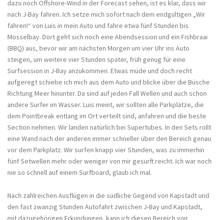
dazu noch Offshore-Wind in der Forecast sehen, ist es klar, dass wir
nach J-Bay fahren. Ich setze mich sofort nach dem endgültigen „Wir
fahren!“ von Luis in mein Auto und fahre etwa fünf Stunden bis
Mosselbay. Dort geht sich noch eine Abendsession und ein Fishbraai
(BBQ) aus, bevor wir am nächsten Morgen um vier Uhr ins Auto
steigen, um weitere vier Stunden später, früh genug für eine
Surfsession in J-Bay anzukommen. Etwas müde und doch recht
aufgeregt schiebe ich mich aus dem Auto und blicke über die Büsche
Richtung Meer hinunter. Da sind auf jeden Fall Wellen und auch schon
andere Surfer im Wasser. Luis meint, wir sollten alle Parkplätze, die
dem Pointbreak entlang im Ort verteilt sind, anfahren und die beste
Section nehmen. Wir landen natürlich bei Supertubes. In den Sets rollt
eine Wand nach der anderen immer schneller über den Bereich genau
vor dem Parkplatz. Wir surfen knapp vier Stunden, was zu immerhin
fünf Setwellen mehr oder weniger von mir gesurft reicht. Ich war noch
nie so schnell auf einem Surfboard, glaub ich mal.
Nach zahlreichen Ausflügen in die südliche Gegend von Kapstadt und
den fast zwanzig Stunden Autofahrt zwischen J-Bay und Kapstadt,
mit dazugehörigen Erkundungen, kann ich diesen Bereich von