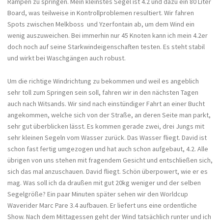
Rampen zu springen. Mein kleinstes Segel ist 4.2 und dazu ein 80 Liter
Board, was teilweise in Kontrollproblemen resultiert. Wir fahren
Spots zwischen Melkboss und Yzerfontain ab, um dem Wind ein
wenig auszuweichen. Bei immerhin nur 45 Knoten kann ich mein 4.2er
doch noch auf seine Starkwindeigenschaften testen. Es steht stabil
und wirkt bei Waschgängen auch robust.
Um die richtige Windrichtung zu bekommen und weil es angeblich
sehr toll zum Springen sein soll, fahren wir in den nächsten Tagen
auch nach Witsands. Wir sind nach einstündiger Fahrt an einer Bucht
angekommen, welche sich von der Straße, an deren Seite man parkt,
sehr gut überblicken lässt. Es kommen gerade zwei, drei Jungs mit
sehr kleinen Segeln vom Wasser zurück. Das Wasser fliegt. David ist
schon fast fertig umgezogen und hat auch schon aufgebaut, 4.2. Alle
übrigen von uns stehen mit fragendem Gesicht und entschließen sich,
sich das mal anzuschauen. David fliegt. Schön überpowert, wie er es
mag. Was soll ich da draußen mit gut 20kg weniger und der selben
Segelgröße? Ein paar Minuten später sehen wir den Worldcup
Waverider Marc Pare 3.4 aufbauen. Er liefert uns eine ordentliche
Show. Nach dem Mittagessen geht der Wind tatsächlich runter und ich