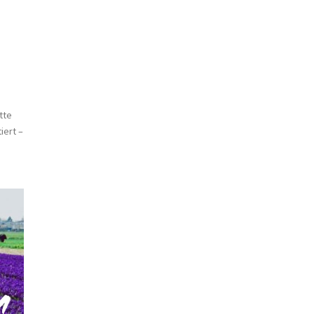
tte
iert –