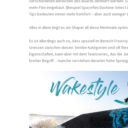
verschiedenen Bereichen des Boards definiert werden. So
mehr Flex eingebaut. (Beispiel Spaceflex Duotone Select &
Tips bedeuten immer mehr Komfort – aber auch weniger L
Alles in allem liegt es am Shaper all diese Merkmale opt
Es ist allerdings auch so, dass speziell im Bereich Freest
Grenzen zwischen diesen beiden Kategorien sind oft flie
Eigenschaften, kann aber mit dem Teamseries, das die Jung
breiter Begriff… manche verstehen darunter hohe Sprüng