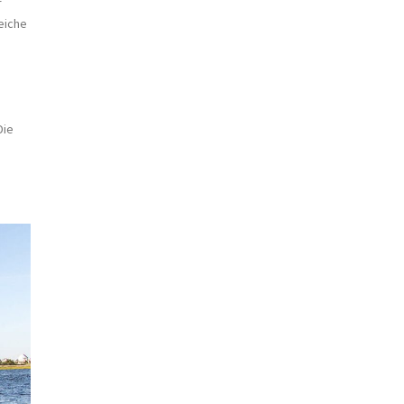
r
eiche
Die