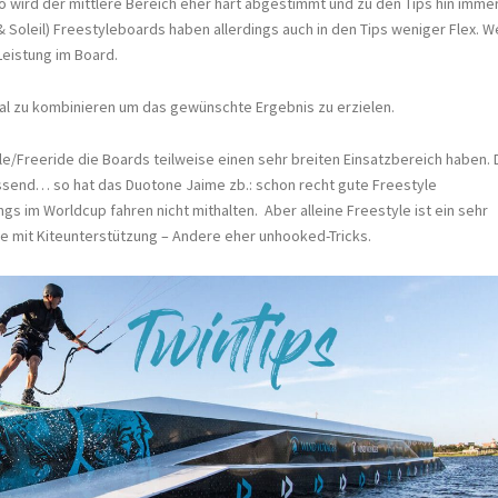
 wird der mittlere Bereich eher hart abgestimmt und zu den Tips hin imme
 Soleil) Freestyleboards haben allerdings auch in den Tips weniger Flex. W
eistung im Board.
imal zu kombinieren um das gewünschte Ergebnis zu erzielen.
yle/Freeride die Boards teilweise einen sehr breiten Einsatzbereich haben. 
ssend… so hat das Duotone Jaime zb.: schon recht gute Freestyle
s im Worldcup fahren nicht mithalten. Aber alleine Freestyle ist ein sehr
e mit Kiteunterstützung – Andere eher unhooked-Tricks.