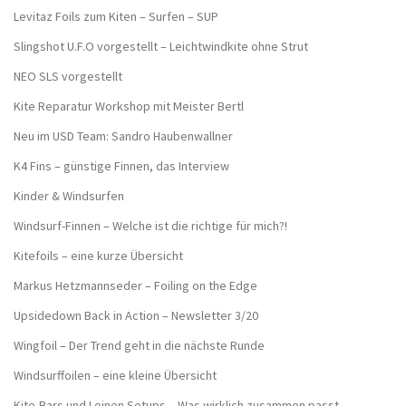
Levitaz Foils zum Kiten – Surfen – SUP
Slingshot U.F.O vorgestellt – Leichtwindkite ohne Strut
NEO SLS vorgestellt
Kite Reparatur Workshop mit Meister Bertl
Neu im USD Team: Sandro Haubenwallner
K4 Fins – günstige Finnen, das Interview
Kinder & Windsurfen
Windsurf-Finnen – Welche ist die richtige für mich?!
Kitefoils – eine kurze Übersicht
Markus Hetzmannseder – Foiling on the Edge
Upsidedown Back in Action – Newsletter 3/20
Wingfoil – Der Trend geht in die nächste Runde
Windsurffoilen – eine kleine Übersicht
Kite-Bars und Leinen Setups – Was wirklich zusammen passt