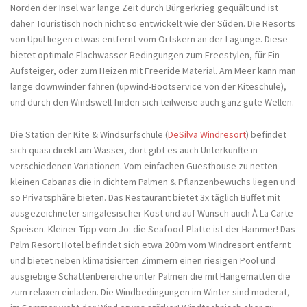
Norden der Insel war lange Zeit durch Bürgerkrieg gequält und ist
daher Touristisch noch nicht so entwickelt wie der Süden. Die Resorts
von Upul liegen etwas entfernt vom Ortskern an der Lagunge. Diese
bietet optimale Flachwasser Bedingungen zum Freestylen, für Ein-
Aufsteiger, oder zum Heizen mit Freeride Material. Am Meer kann man
lange downwinder fahren (upwind-Bootservice von der Kiteschule),
und durch den Windswell finden sich teilweise auch ganz gute Wellen.
Die Station der Kite & Windsurfschule (
DeSilva Windresort
) befindet
sich quasi direkt am Wasser, dort gibt es auch Unterkünfte in
verschiedenen Variationen. Vom einfachen Guesthouse zu netten
kleinen Cabanas die in dichtem Palmen & Pflanzenbewuchs liegen und
so Privatsphäre bieten. Das Restaurant bietet 3x täglich Buffet mit
ausgezeichneter singalesischer Kost und auf Wunsch auch À La Carte
Speisen. Kleiner Tipp vom Jo: die Seafood-Platte ist der Hammer! Das
Palm Resort Hotel befindet sich etwa 200m vom Windresort entfernt
und bietet neben klimatisierten Zimmern einen riesigen Pool und
ausgiebige Schattenbereiche unter Palmen die mit Hängematten die
zum relaxen einladen. Die Windbedingungen im Winter sind moderat,