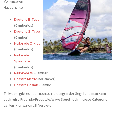
Von unseren
Hauptmarken
Duotone E_Type
(Camberlos)
Duotone S_Type
(Camber)
Neilpryde X_Ride
(Camberlos)
Neilpryde
Speedster
(Camberlos)
Neilpryde V8
(Camber)
Gaastra Matrix
(noCamber)
Gaastra Cosmic
(Cambe
Teilweise gibt es noch überschneidungen der Segel und man kann
auch ruhig Freeride/Freestyle/Wave Segel noch in diese Kategorie
zählen. Hier wären zB: Vertreter: