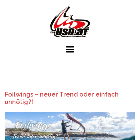
Skip
to
content
Foilwings – neuer Trend oder einfach
unnötig?!