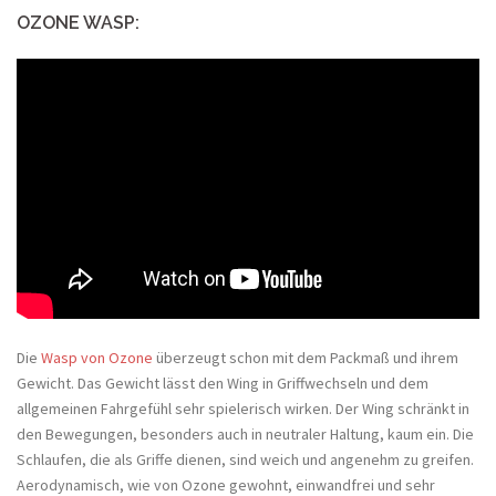
OZONE WASP:
Die
Wasp von Ozone
überzeugt schon mit dem Packmaß und ihrem
Gewicht. Das Gewicht lässt den Wing in Griffwechseln und dem
allgemeinen Fahrgefühl sehr spielerisch wirken. Der Wing schränkt in
den Bewegungen, besonders auch in neutraler Haltung, kaum ein. Die
Schlaufen, die als Griffe dienen, sind weich und angenehm zu greifen.
Aerodynamisch, wie von Ozone gewohnt, einwandfrei und sehr