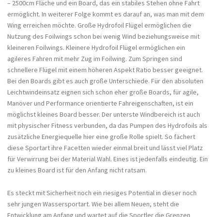
– 2500cm Fläche und ein Board, das ein stabiles Stehen ohne Fahrt
ermöglicht. In weiterer Folge kommt es darauf an, was man mit dem
Wing erreichen möchte. Große Hydrofoil Flügel ermöglichen die
Nutzung des Foilwings schon bei wenig Wind beziehungsweise mit
kleineren Foilwings. Kleinere Hydrofoil Flügel ermöglichen ein
agileres Fahren mit mehr Zug im Foilwing. Zum Springen sind
schnellere Flügel mit einem höheren Aspekt Ratio besser geeignet.
Bei den Boards gibt es auch große Unterschiede. Für den absoluten
Leichtwindeinsatz eignen sich schon eher große Boards, für agile,
Manöver und Performance orientierte Fahreigenschaften, ist ein
möglichst kleines Board besser. Der unterste Windbereich ist auch
mit physischer Fitness verbunden, da das Pumpen des Hydrofoils als
zusätzliche Energiequelle hier eine große Rolle spielt. So fächert
diese Sportart ihre Facetten wieder einmal breit und lässt viel Platz
für Verwirrung bei der Material Wahl. Eines ist jedenfalls eindeutig. Ein
zu kleines Board ist für den Anfang nicht ratsam.
Es steckt mit Sicherheit noch ein riesiges Potential in dieser noch
sehr jungen Wassersportart. Wie bei allem Neuen, steht die
Entwicklung am Anfang und wartet auf die Sportler die Grenzen